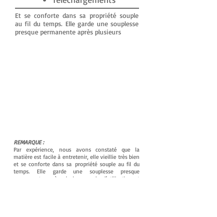
Et se conforte dans sa propriété souple
au fil du temps. Elle garde une souplesse
presque permanente après plusieurs
REMARQUE :
Par expérience, nous avons constaté que la
matière est facile à entretenir, elle vieillie très bien
et se conforte dans sa propriété souple au fil du
temps. Elle garde une souplesse presque
permanente après plusieurs mois d’utilisation et
imprime et mémorise encore mieux les formes du
conduit auditif pour une étanchéité maximale.