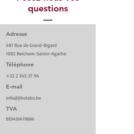
questions
Adresse
481 Rue de Grand-Bigard
1082 Berchem-Sainte-Agathe
Téléphone
+32
2 345 37 94
E-mail
info@jiholabo.be
TVA
BE0450478886