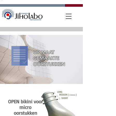
OP MAAT
GEMAAKTE
OORSTUKKEN
OPEN bikini voor
micro
oorstukken