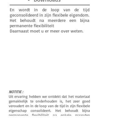
En wordt in de loop van de tijd
geconsolideerd in zijn flexibele eigendom.
Het behoudt na meerdere een bijna
permanente flexibiliteit
Daarnaast moet u er meer over weten.
NOTITIE :
Uit ervaring hebben we ontdekt dat het materiaal
gemakkelijk te onderhouden is, het zeer goed
veroudert en in de loop van de tijd in zijn flexibele
eigenschap consolideert. Het behoudt bijna
permanente flexibiliteit na enkele maanden
gebruik en print en onthoudt de vormen van de
gehoorgang nog beter voor maximale strakheid.