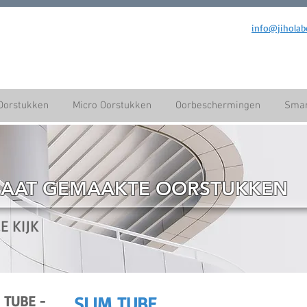
info@jiholab
Oorstukken
Micro Oorstukken
Oorbeschermingen
Smar
MAAT GEMAAKTE OORSTUKKEN
E KIJK
 TUBE -
SLIM TUBE