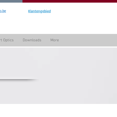
o.be
Klantengebied
t Optics
Downloads
More