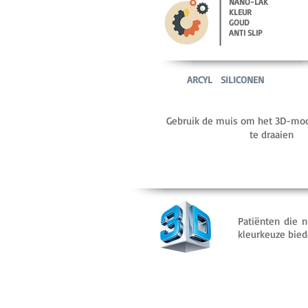
NANO-LAK
KLEUR
GOUD
ANTI SLIP
ARCYL
SILICONEN
Gebruik de muis om het 3D-mod
te draaien
Patiënten die 
kleurkeuze bied