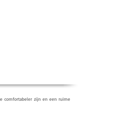
dubbelklik om te resetten
ie comfortabeler zijn en een ruime