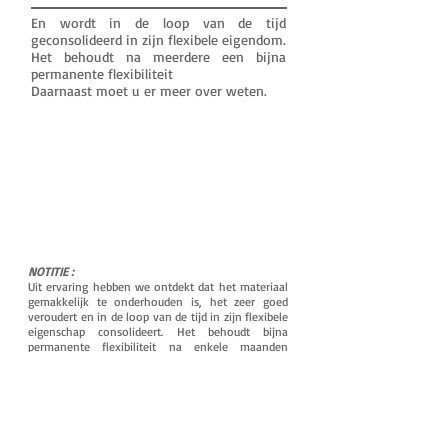
En wordt in de loop van de tijd
geconsolideerd in zijn flexibele eigendom.
Het behoudt na meerdere een bijna
permanente flexibiliteit
Daarnaast moet u er meer over weten.
NOTITIE :
Uit ervaring hebben we ontdekt dat het materiaal
gemakkelijk te onderhouden is, het zeer goed
veroudert en in de loop van de tijd in zijn flexibele
eigenschap consolideert. Het behoudt bijna
permanente flexibiliteit na enkele maanden
gebruik en print en onthoudt de vormen van de
gehoorgang nog beter voor maximale strakheid.