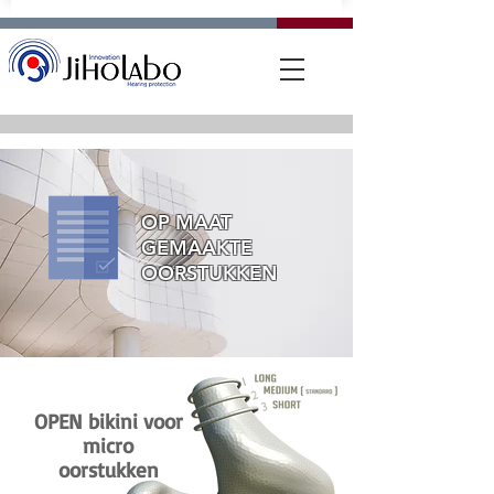
OP MAAT
GEMAAKTE
OORSTUKKEN
OPEN bikini voor
micro
oorstukken