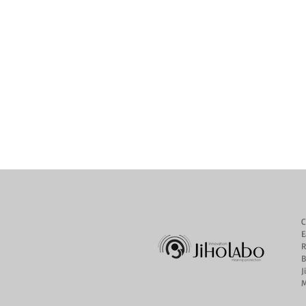
C
E
R
B
J
M