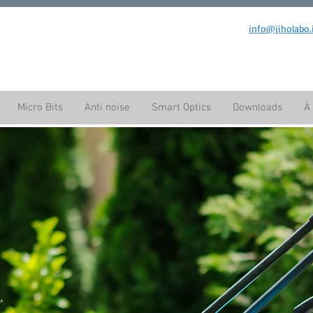
info@jiholabo.
Micro Bits
Anti noise
Smart Optics
Downloads
À