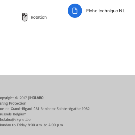
Fiche technique NL
Rotation
opyright © 2017
JIHOLABO
aring Protection
ue de Grand-Bigard 481 Berchem-Sainte-Agathe 1082
russels Belgium
iholabo@skynet.be
onday to Friday 8:00 a.m. to 4:00 p.m.