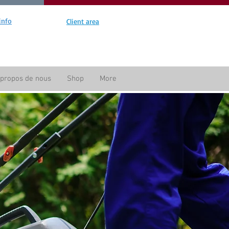
info
Client area
 propos de nous
Shop
More