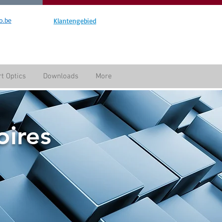
o.be
Klantengebied
t Optics
Downloads
More
oires