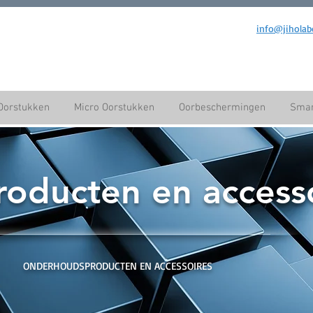
info@jiholab
Oorstukken
Micro Oorstukken
Oorbeschermingen
Smar
roducten en access
ONDERHOUDSPRODUCTEN EN ACCESSOIRES