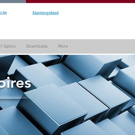
o.be
Klantengebied
t Optics
Downloads
More
oires