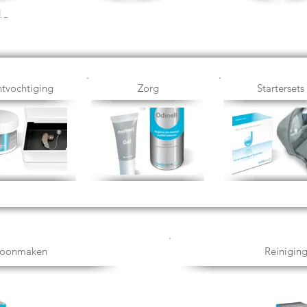
J
tvochtiging
Zorg
Startersets
hoonmaken
Reinigin