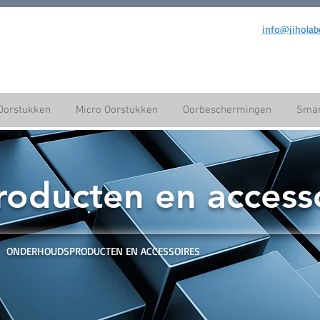
info@jiholab
Oorstukken
Micro Oorstukken
Oorbeschermingen
Smar
roducten en access
ONDERHOUDSPRODUCTEN EN ACCESSOIRES