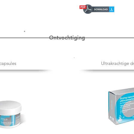
Ontvochtiging
capsules
Ultrakrachtige 