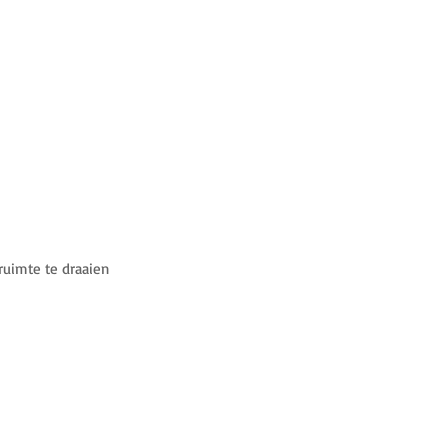
ruimte te draaien
dubbelklik om te resetten