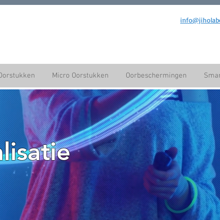
info@jiholab
Oorstukken
Micro Oorstukken
Oorbeschermingen
Smar
lisatie