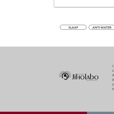
SLAAP
ANTI-WATER
C
G
R
B
J
M