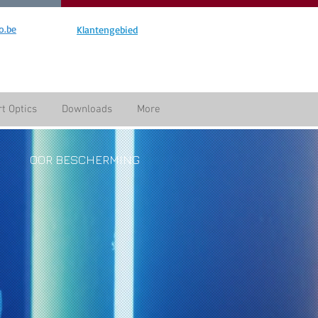
o.be
Klantengebied
t Optics
Downloads
More
OOR BESCHERMING