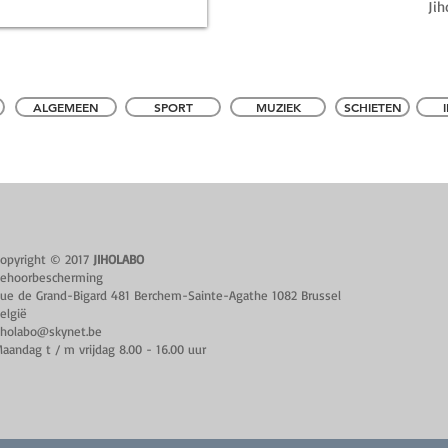
Jih
ALGEMEEN
SPORT
MUZIEK
SCHIETEN
opyright © 2017
JIHOLABO
ehoorbescherming
ue de Grand-Bigard 481 Berchem-Sainte-Agathe 1082 Brussel
elgië
iholabo@skynet.be
aandag t / m vrijdag 8.00 - 16.00 uur