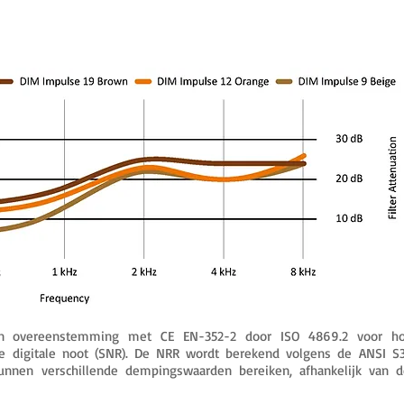
n overeenstemming met CE EN-352-2 door ISO 4869.2 voor hog
e digitale noot (SNR). De NRR wordt berekend volgens de ANSI S3.1
 kunnen verschillende dempingswaarden bereiken, afhankelijk va