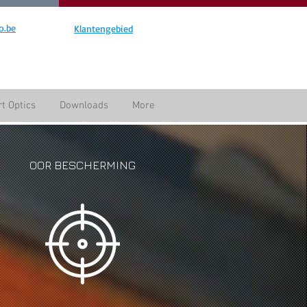
o.be
Klantengebied
t Optics
Downloads
More
OOR BESCHERMING