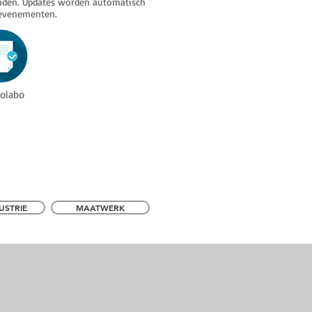
anden. Updates worden automatisch
 evenementen.
holabo
USTRIE
MAATWERK