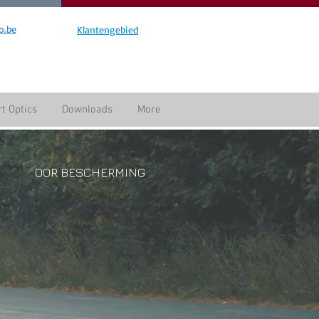
o.be
Klantengebied
t Optics
Downloads
More
OOR BESCHERMING