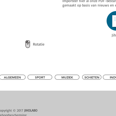
Importeer hier al onze PDF-best
gemaakt op basis van nieuws en
Ji
Rotatie
ALGEMEEN
SPORT
MUZIEK
SCHIETEN
IND
opyright © 2017
JIHOLABO
ehoorbescherming