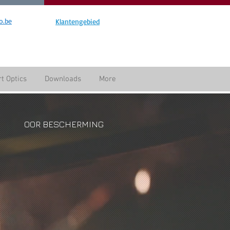
o.be
Klantengebied
t Optics
Downloads
More
OOR BESCHERMING