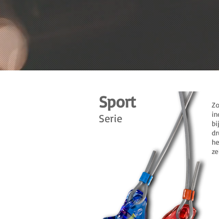
Sport
Z
in
Serie
bi
dr
he
ze