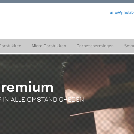
info@jiholab
Oorstukken
Micro Oorstukken
Oorbeschermingen
Smar
Premium
 IN ALLE OMSTANDIGHEDEN